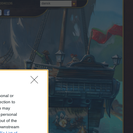
0040106
dansk
sonal or
ection to
ou may
 personal
out of the
 downstream