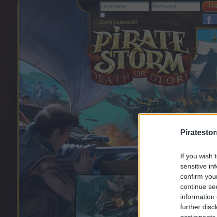
Glemt password?
Piratesto
If you wish 
sensitive in
confirm you
continue se
information 
further disc