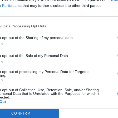
. This information may also be disclosed by us to third parties on the
IA
Participants
that may further disclose it to other third parties.
l Data Processing Opt Outs
HJEM
FORUM
BAGGRUNDSBILLEDE
VIDEOER
o opt-out of the Sharing of my personal data.
In
 piratspil.
o opt-out of the Sale of my Personal Data.
In
Hva så du?, er du klar? - spil nu og oplev det fineste
to opt-out of processing my Personal Data for Targeted
ing.
In
ate Storm! Sæt sejl og start lav ravage online nu! Lad
tre om til havskum! Send dine fjender til deres våde
o opt-out of Collection, Use, Retention, Sale, and/or Sharing
raft fra dine kanoner, mod dine fjender - til der kun er
ersonal Data that Is Unrelated with the Purposes for which it
som et bevis på at de har været der.. I spillet Pirate
lected.
er det målet der helliger midlet.
Out
 kamp i PvP eller PvE, pirat spille Pirate Storm vil få
at blafre, med dets non-stop action.
CONFIRM
te Storm som en simpel landkrabbe, - gør dit navn kendt på