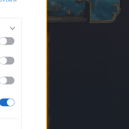
B’s List of
Screenshots