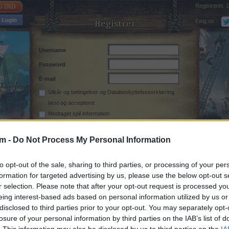
Registreret:
1
Følg os :
Registrer
Username
Password
E-mail
Vilkår og betingelser
og
Databeskyttelseserklæring
læst og accepteret
Modtaget spil information
rm -
Do Not Process My Personal Information
to opt-out of the sale, sharing to third parties, or processing of your per
formation for targeted advertising by us, please use the below opt-out s
r selection. Please note that after your opt-out request is processed y
eing interest-based ads based on personal information utilized by us or
disclosed to third parties prior to your opt-out. You may separately opt-
losure of your personal information by third parties on the IAB’s list of